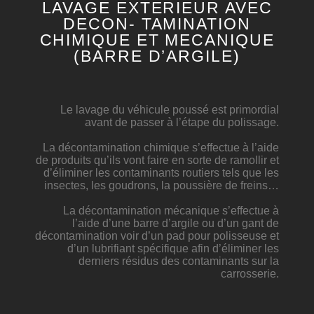
LAVAGE EXTERIEUR AVEC
DECON- TAMINATION
CHIMIQUE ET MECANIQUE
(BARRE D’ARGILE)
Le lavage du véhicule poussé est primordial
avant de passer à l’étape du polissage.
La décontamination chimique
s’effectue
à l’aide
de produits qu’ils vont faire en sorte de ramollir et
d’éliminer les
contaminants
routiers tels que les
insectes, les
goudrons
, la poussière de freins…
La décontamination mécanique s’effectue à
l’aide d’une barre d’argile ou d’un gant de
décontamination voir d’un pad pour polisseuse et
d’un lubrifiant spécifique afin
d’éliminer
les
derniers résidus des contaminants sur la
carrosserie.