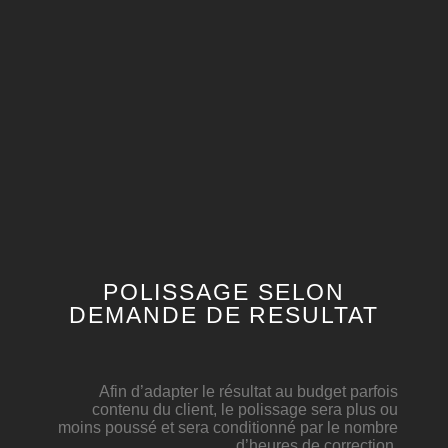
POLISSAGE SELON
DEMANDE DE RESULTAT
Afin
d’adapter
le résultat au budget parfois
contenu du client, le polissage sera plus ou
moins poussé et sera conditionné par le nombre
d’
heures
de correction.