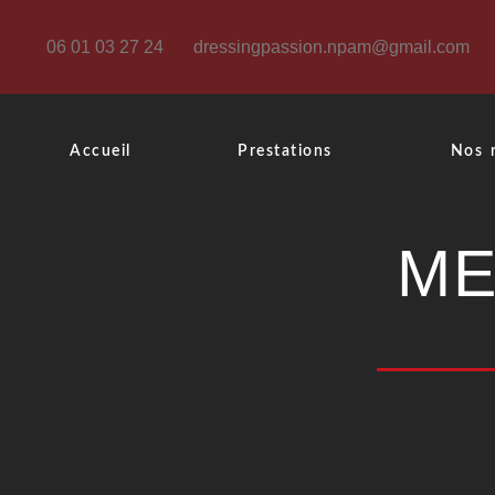
06 01 03 27 24
dressingpassion.npam@gmail.com
Accueil
Prestations
Nos r
ME