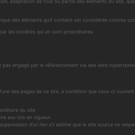
ion, adaptation de tout ou partie des éléments du site, quel 
onque des éléments qu’il contient est considérée comme con
ar les sociétés qui en sont propriétaires.
est pas engagé par le référencement via des liens hypertextes
s l’une des pages de ce site, à condition que ceux-ci ouvre
priétaire du site
re aux lois en vigueur.
uppression d’un lien s’il estime que le site source ne respec